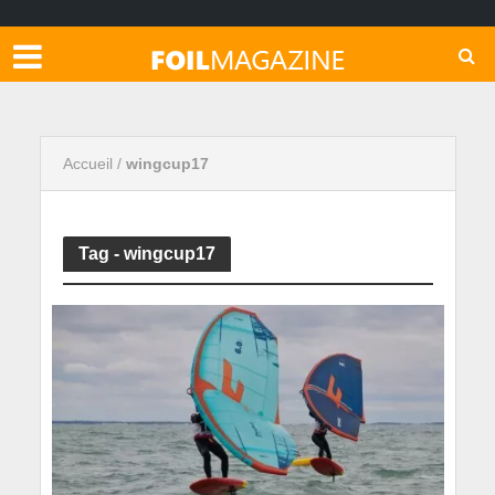
Accueil
/
wingcup17
Tag - wingcup17