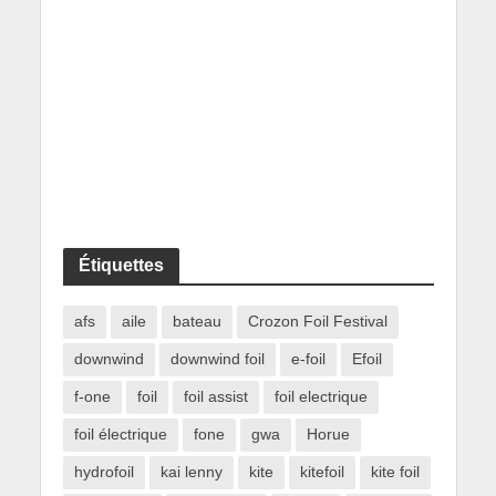
Étiquettes
afs
aile
bateau
Crozon Foil Festival
downwind
downwind foil
e-foil
Efoil
f-one
foil
foil assist
foil electrique
foil électrique
fone
gwa
Horue
hydrofoil
kai lenny
kite
kitefoil
kite foil