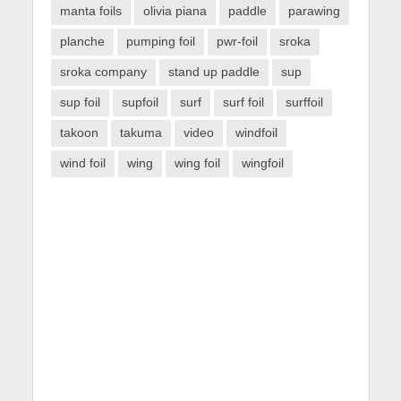
manta foils
olivia piana
paddle
parawing
planche
pumping foil
pwr-foil
sroka
sroka company
stand up paddle
sup
sup foil
supfoil
surf
surf foil
surffoil
takoon
takuma
video
windfoil
wind foil
wing
wing foil
wingfoil