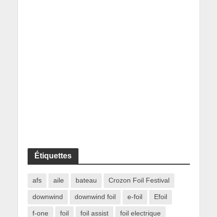
Étiquettes
afs
aile
bateau
Crozon Foil Festival
downwind
downwind foil
e-foil
Efoil
f-one
foil
foil assist
foil electrique