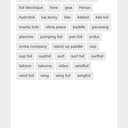
foil électrique
fone
gwa
Horue
hydrofoil
kai lenny
kite
kitefoil
kite foil
manta foils
olivia piana
paddle
parawing
planche
pumping foil
pwr-foil
sroka
sroka company
stand up paddle
sup
sup foil
supfoil
surf
surf foil
surffoil
takoon
takuma
video
windfoil
wind foil
wing
wing foil
wingfoil