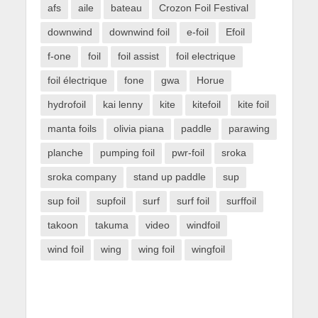
afs
aile
bateau
Crozon Foil Festival
downwind
downwind foil
e-foil
Efoil
f-one
foil
foil assist
foil electrique
foil électrique
fone
gwa
Horue
hydrofoil
kai lenny
kite
kitefoil
kite foil
manta foils
olivia piana
paddle
parawing
planche
pumping foil
pwr-foil
sroka
sroka company
stand up paddle
sup
sup foil
supfoil
surf
surf foil
surffoil
takoon
takuma
video
windfoil
wind foil
wing
wing foil
wingfoil