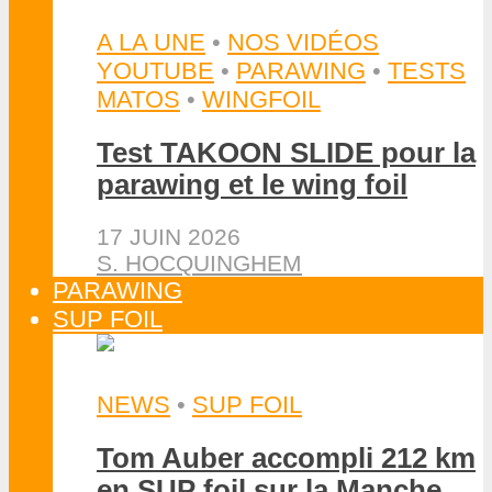
A LA UNE
•
NOS VIDÉOS
YOUTUBE
•
PARAWING
•
TESTS
MATOS
•
WINGFOIL
Test TAKOON SLIDE pour la
parawing et le wing foil
17 JUIN 2026
S. HOCQUINGHEM
PARAWING
SUP FOIL
NEWS
•
SUP FOIL
Tom Auber accompli 212 km
en SUP foil sur la Manche