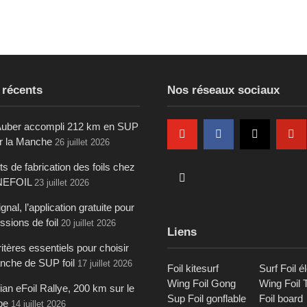
 récents
Nos réseaux sociaux
uber accompli 212 km en SUP
ur la Manche
26 juillet 2026
s de fabrication des foils chez
NEFOIL
23 juillet 2026
gnal, l’application gratuite pour
ssions de foil
20 juillet 2026
Liens
itères essentiels pour choisir
anche de SUP foil
17 juillet 2026
Foil kitesurf
Surf Foil é
Wing Foil Gong
Wing Foil 
an eFoil Rallye, 200 km sur le
Sup Foil gonflable
Foil board
be
14 juillet 2026