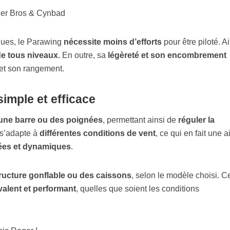
ques, le Parawing
nécessite moins d’efforts
pour être piloté. Ain
de tous niveaux
. En outre, sa
légèreté et son encombrement
 et son rangement.
imple et efficace
une barre ou des poignées
, permettant ainsi de
réguler la
l s’adapte à
différentes conditions de vent
, ce qui en fait une a
ées et dynamiques
.
ructure gonflable ou des caissons
, selon le modèle choisi. Ce
valent et performant
, quelles que soient les conditions