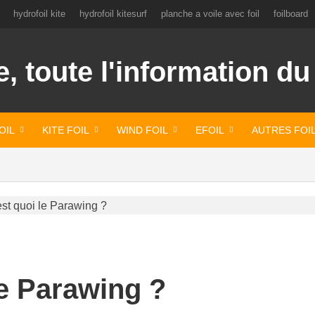
hydrofoil kite
hydrofoil kitesurf
planche a voile avec foil
foilboard
OIL
KITE FOIL
WIND FOIL
EFOIL
AUTRES FOI
le Parawing ?