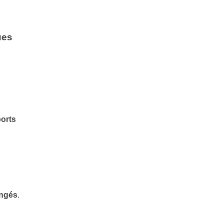
ues
orts
ongés
.