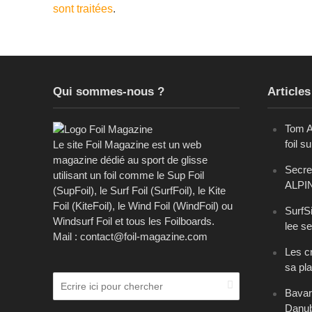
sont traitées
.
Qui sommes-nous ?
Articles
Tom A
foil s
Le site Foil Magazine est un web
magazine dédié au sport de glisse
Secret
utilisant un foil comme le Sup Foil
ALPI
(SupFoil), le Surf Foil (SurfFoil), le Kite
Foil (KiteFoil), le Wind Foil (WindFoil) ou
SurfSi
Windsurf Foil et tous les Foilboards.
lee se
Mail : contact@foil-magazine.com
Les cr
sa pl
Bavari
Danu