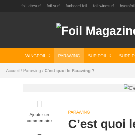
foil kitesurf
foil surf
funboard foil
foil windsurf
hydrofoil
WINGFOIL
PARAWING
SUP FOIL
SURF F
Accueil
/
Parawing
/
C’est quoi le Parawing ?
PARAWING
Ajouter un
C’est quoi 
commentaire