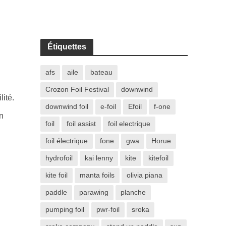
Étiquettes
afs
aile
bateau
Crozon Foil Festival
downwind
lité.
downwind foil
e-foil
Efoil
f-one
n
foil
foil assist
foil electrique
foil électrique
fone
gwa
Horue
hydrofoil
kai lenny
kite
kitefoil
kite foil
manta foils
olivia piana
paddle
parawing
planche
pumping foil
pwr-foil
sroka