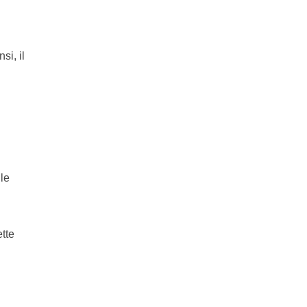
si, il
ile
tte