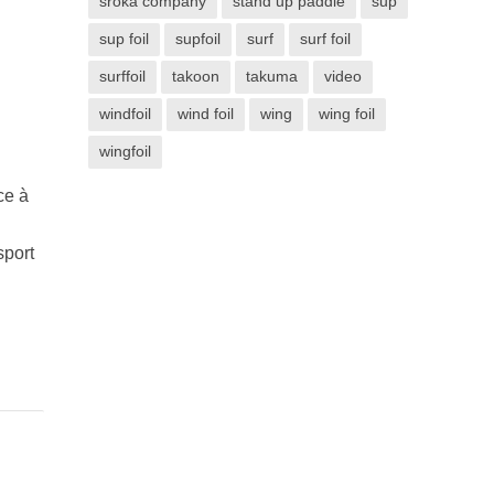
sroka company
stand up paddle
sup
sup foil
supfoil
surf
surf foil
surffoil
takoon
takuma
video
windfoil
wind foil
wing
wing foil
wingfoil
ce à
sport