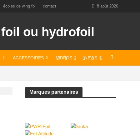
écoles de wing foil
contact
8 août 2026
L
ACCESSOIRES
VIDÉOS
NEWS
Marques partenaires