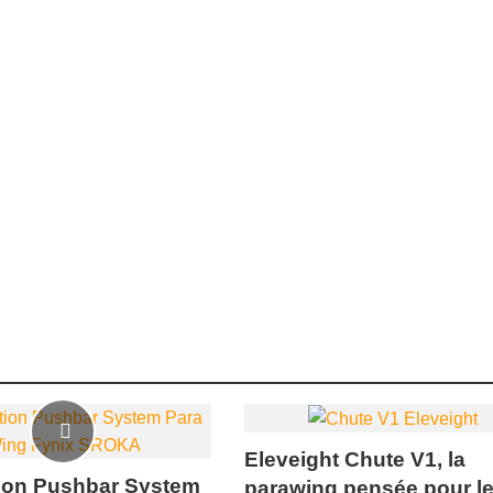
Eleveight Chute V1, la
tion Pushbar System
parawing pensée pour le 