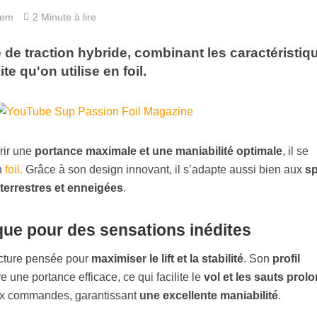
hem
2 Minute à lire
 de traction hybride, combinant les caractéristiq
te qu'on utilise en foil.
rir une
portance maximale et une maniabilité optimale
, il se
n
foil.
Grâce à son design innovant, il s’adapte aussi bien aux
sp
terrestres et enneigées
.
ue pour des sensations inédites
cture pensée pour
maximiser le lift et la stabilité
. Son
profil
 une portance efficace, ce qui facilite le
vol et les sauts prol
aux commandes, garantissant
une excellente maniabilité
.