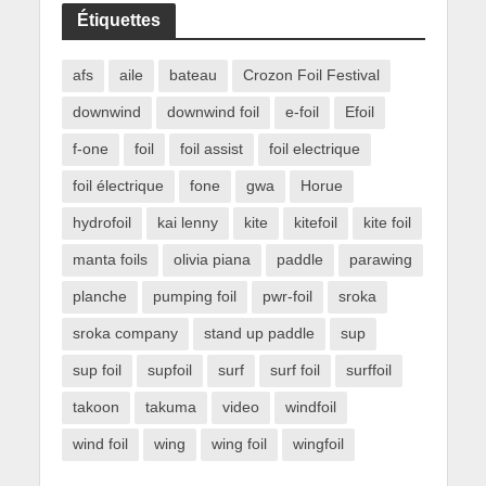
Étiquettes
afs
aile
bateau
Crozon Foil Festival
downwind
downwind foil
e-foil
Efoil
f-one
foil
foil assist
foil electrique
foil électrique
fone
gwa
Horue
hydrofoil
kai lenny
kite
kitefoil
kite foil
manta foils
olivia piana
paddle
parawing
planche
pumping foil
pwr-foil
sroka
sroka company
stand up paddle
sup
sup foil
supfoil
surf
surf foil
surffoil
takoon
takuma
video
windfoil
wind foil
wing
wing foil
wingfoil