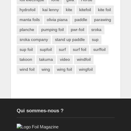
hydrofoil
kai lenny
kite
kitefoil
kite foil
manta foils
olivia piana
paddle
parawing
planche
pumping foil
pwr-foil
sroka
sroka company
stand up paddle
sup
sup foil
supfoil
surf
surf foil
surffoil
takoon
takuma
video
windfoil
wind foil
wing
wing foil
wingfoil
Qui sommes-nous ?