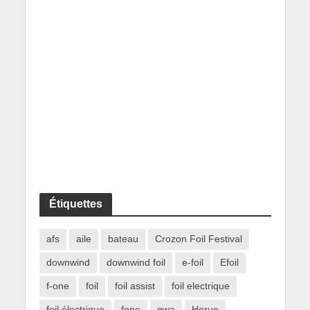
Étiquettes
afs
aile
bateau
Crozon Foil Festival
downwind
downwind foil
e-foil
Efoil
f-one
foil
foil assist
foil electrique
foil électrique
fone
gwa
Horue