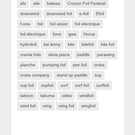
afs
aile
bateau
Crozon Foil Festival
downwind
downwind foil
e-foil
Efoil
f-one
foil
foil assist
foil electrique
foil électrique
fone
gwa
Horue
hydrofoil
kai lenny
kite
kitefoil
kite foil
manta foils
olivia piana
paddle
parawing
planche
pumping foil
pwr-foil
sroka
sroka company
stand up paddle
sup
sup foil
supfoil
surf
surf foil
surffoil
takoon
takuma
video
windfoil
wind foil
wing
wing foil
wingfoil