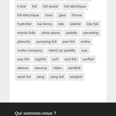
f-one
foil
foil assist
foil electrique
foil électrique
fone
gwa
Horue
hydrofoil
kai lenny
kite
kitefoil
kite foil
manta foils
olivia piana
paddle
parawing
planche
pumping foil
pwr-foil
sroka
sroka company
stand up paddle
sup
sup foil
supfoil
surf
surf foil
surffoil
takoon
takuma
video
windfoil
wind foil
wing
wing foil
wingfoil
Qui sommes-nous ?