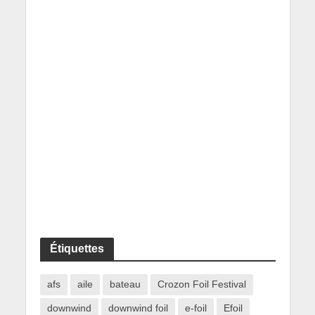
Étiquettes
afs
aile
bateau
Crozon Foil Festival
downwind
downwind foil
e-foil
Efoil