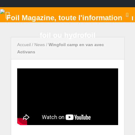
Accueil
/
News
/
Wingfoil camp en van avec
Activans