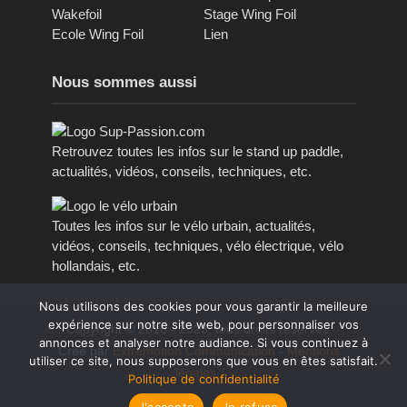
Wakefoil
Stage Wing Foil
Ecole Wing Foil
Lien
Nous sommes aussi
Retrouvez toutes les infos sur le stand up paddle,
actualités, vidéos, conseils, techniques, etc.
Toutes les infos sur le vélo urbain, actualités,
vidéos, conseils, techniques, vélo électrique, vélo
hollandais, etc.
Nous utilisons des cookies pour vous garantir la meilleure
expérience sur notre site web, pour personnaliser vos
Copyright © 2016 - 2023, tous droits réservés.
annonces et analyser notre audiance. Si vous continuez à
Créé par
Extremotion Communication
-
Mentions
utiliser ce site, nous supposerons que vous en êtes satisfait.
légales
Politique de confidentialité
J'accepte
Je refuse