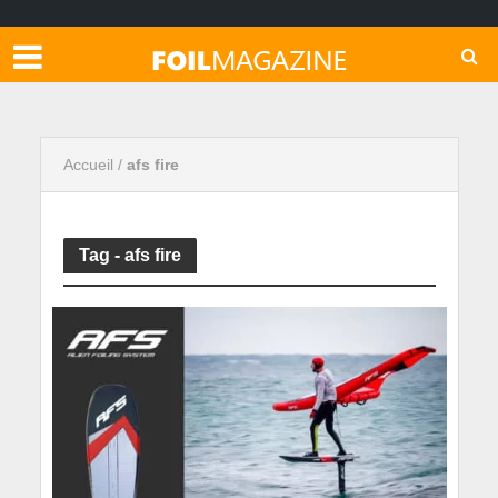
Accueil
/
afs fire
Tag - afs fire