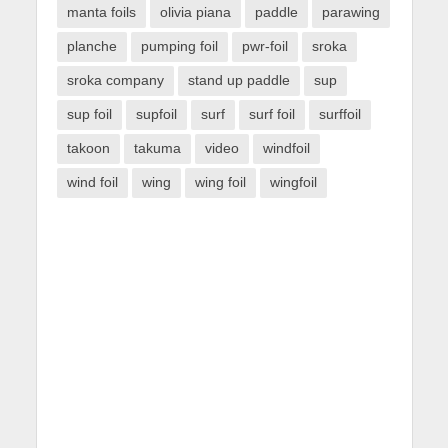
manta foils
olivia piana
paddle
parawing
planche
pumping foil
pwr-foil
sroka
sroka company
stand up paddle
sup
sup foil
supfoil
surf
surf foil
surffoil
takoon
takuma
video
windfoil
wind foil
wing
wing foil
wingfoil