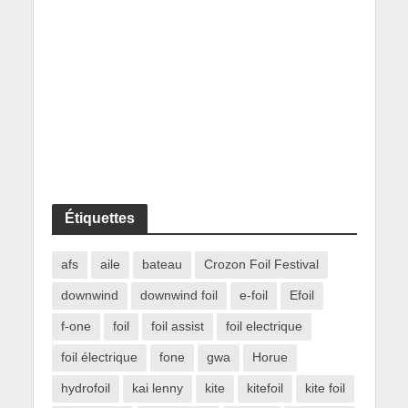
Étiquettes
afs
aile
bateau
Crozon Foil Festival
downwind
downwind foil
e-foil
Efoil
f-one
foil
foil assist
foil electrique
foil électrique
fone
gwa
Horue
hydrofoil
kai lenny
kite
kitefoil
kite foil