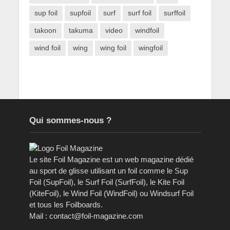
sup foil
supfoil
surf
surf foil
surffoil
takoon
takuma
video
windfoil
wind foil
wing
wing foil
wingfoil
Qui sommes-nous ?
Le site Foil Magazine est un web magazine dédié
au sport de glisse utilisant un foil comme le Sup
Foil (SupFoil), le Surf Foil (SurfFoil), le Kite Foil
(KiteFoil), le Wind Foil (WindFoil) ou Windsurf Foil
et tous les Foilboards.
Mail : contact@foil-magazine.com