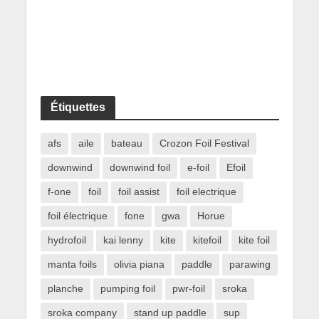
Étiquettes
afs
aile
bateau
Crozon Foil Festival
downwind
downwind foil
e-foil
Efoil
f-one
foil
foil assist
foil electrique
foil électrique
fone
gwa
Horue
hydrofoil
kai lenny
kite
kitefoil
kite foil
manta foils
olivia piana
paddle
parawing
planche
pumping foil
pwr-foil
sroka
sroka company
stand up paddle
sup