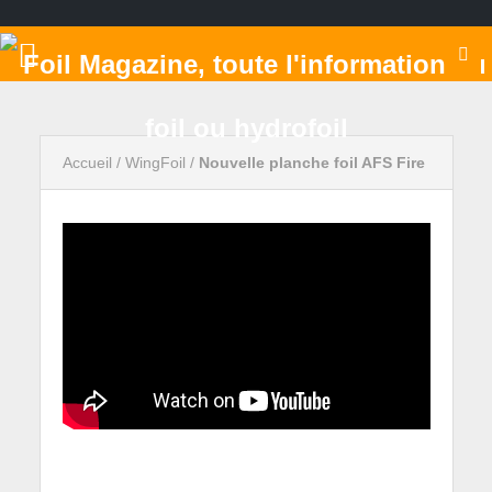
Accueil
/
WingFoil
/
Nouvelle planche foil AFS Fire