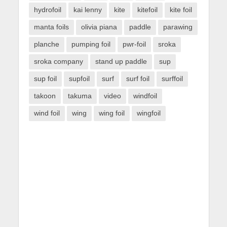
hydrofoil
kai lenny
kite
kitefoil
kite foil
manta foils
olivia piana
paddle
parawing
planche
pumping foil
pwr-foil
sroka
sroka company
stand up paddle
sup
sup foil
supfoil
surf
surf foil
surffoil
takoon
takuma
video
windfoil
wind foil
wing
wing foil
wingfoil