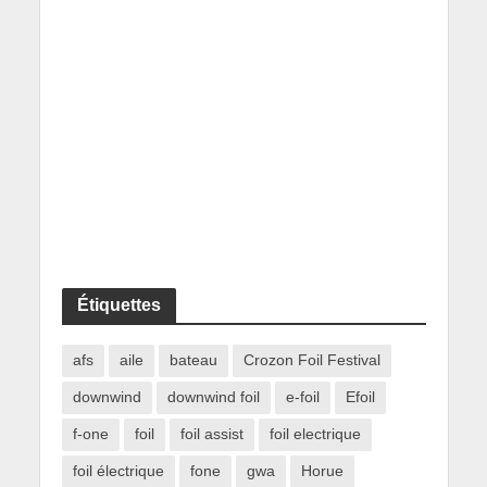
Étiquettes
afs
aile
bateau
Crozon Foil Festival
downwind
downwind foil
e-foil
Efoil
f-one
foil
foil assist
foil electrique
foil électrique
fone
gwa
Horue