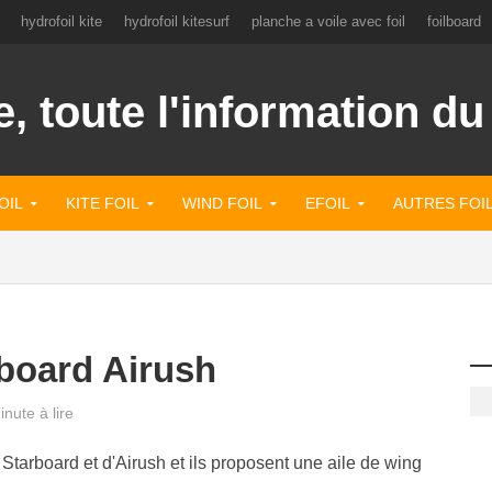
hydrofoil kite
hydrofoil kitesurf
planche a voile avec foil
foilboard
OIL
KITE FOIL
WIND FOIL
EFOIL
AUTRES FOI
board Airush
inute à lire
Starboard et d'Airush et ils proposent une aile de wing