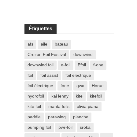
Étiquettes
afs
aile
bateau
Crozon Foil Festival
downwind
downwind foil
e-foil
Efoil
f-one
foil
foil assist
foil electrique
foil électrique
fone
gwa
Horue
hydrofoil
kai lenny
kite
kitefoil
kite foil
manta foils
olivia piana
paddle
parawing
planche
pumping foil
pwr-foil
sroka