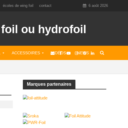
écoles de wing foil
contact
6 août 2026
L
ACCESSOIRES
VIDÉOS
NEWS
Marques partenaires