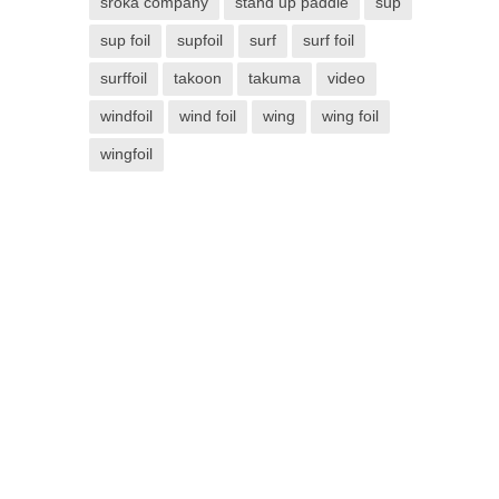
sroka company
stand up paddle
sup
sup foil
supfoil
surf
surf foil
surffoil
takoon
takuma
video
windfoil
wind foil
wing
wing foil
wingfoil