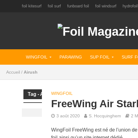
foil kitesurf
foil surf
funboard foil
foil windsurf
hydrofoil
WINGFOIL
PARAWING
SUP FOIL
SURF F
Accueil
/
Airush
WINGFOIL
Tag - Airush
FreeWing Air Star
3 août 2020
S. Hocquinghem
2 M
WingFoil FreeWing est né de l'union de 
foil ainsi qu'un site internet dédié.