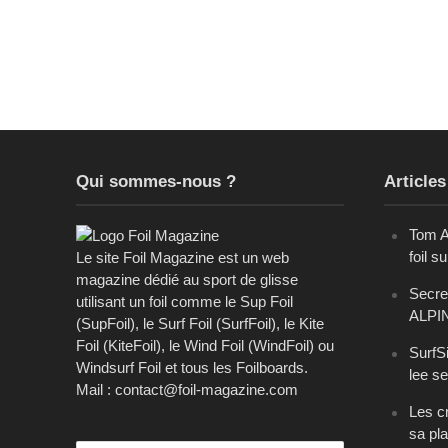
Qui sommes-nous ?
Articles
Tom A
foil s
Le site Foil Magazine est un web
magazine dédié au sport de glisse
Secret
utilisant un foil comme le Sup Foil
ALPI
(SupFoil), le Surf Foil (SurfFoil), le Kite
Foil (KiteFoil), le Wind Foil (WindFoil) ou
SurfSi
Windsurf Foil et tous les Foilboards.
lee se
Mail : contact@foil-magazine.com
Les cr
sa pl