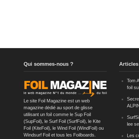
Qui sommes-nous ?
Articles
Tom A
foil s
Secret
Le site Foil Magazine est un web
ALPI
magazine dédié au sport de glisse
utilisant un foil comme le Sup Foil
SurfSi
(SupFoil), le Surf Foil (SurfFoil), le Kite
lee se
Foil (KiteFoil), le Wind Foil (WindFoil) ou
Windsurf Foil et tous les Foilboards.
Les cr