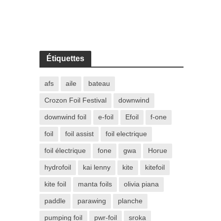
Étiquettes
afs
aile
bateau
Crozon Foil Festival
downwind
downwind foil
e-foil
Efoil
f-one
foil
foil assist
foil electrique
foil électrique
fone
gwa
Horue
hydrofoil
kai lenny
kite
kitefoil
kite foil
manta foils
olivia piana
paddle
parawing
planche
pumping foil
pwr-foil
sroka