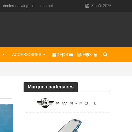
écoles de wing foil
contact
8 août 2026
L
ACCESSOIRES
VIDÉOS
NEWS
Marques partenaires