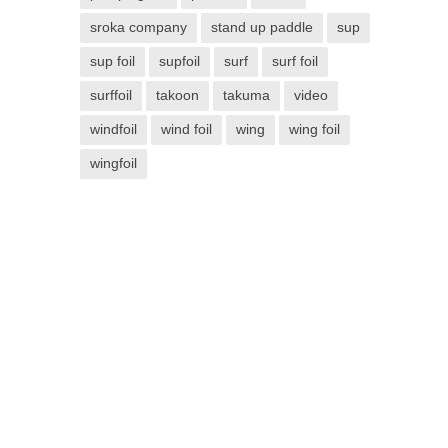
sroka company
stand up paddle
sup
sup foil
supfoil
surf
surf foil
surffoil
takoon
takuma
video
windfoil
wind foil
wing
wing foil
wingfoil