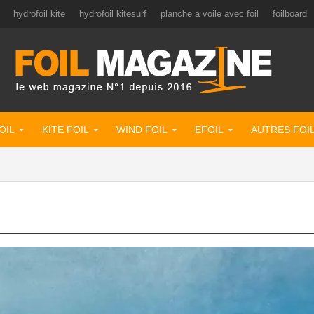
hydrofoil kite
hydrofoil kitesurf
planche a voile avec foil
foilboard
OIL
KITE FOIL
WIND FOIL
EFOIL
AUTRES FOI