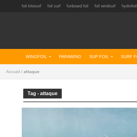
foil kitesurf
foil surf
funboard foil
foil windsurf
hydrofoil
WINGFOIL
PARAWING
SUP FOIL
SURF F
Accueil
/
attaque
Tag - attaque