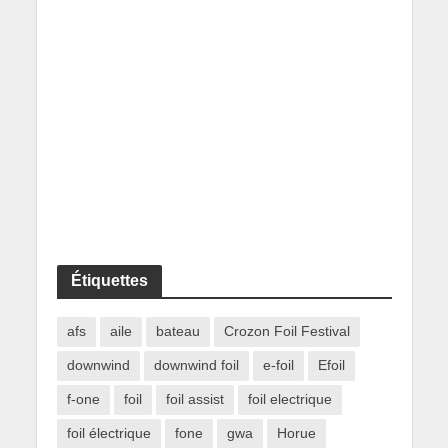
Étiquettes
afs
aile
bateau
Crozon Foil Festival
downwind
downwind foil
e-foil
Efoil
f-one
foil
foil assist
foil electrique
foil électrique
fone
gwa
Horue