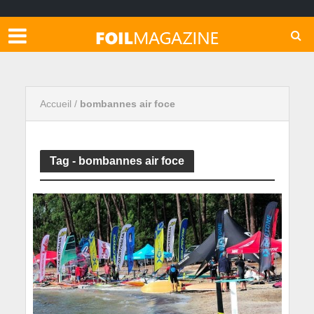
Accueil
/
bombannes air foce
Tag - bombannes air foce