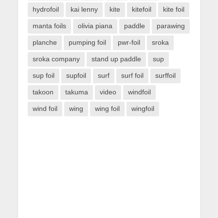
hydrofoil
kai lenny
kite
kitefoil
kite foil
manta foils
olivia piana
paddle
parawing
planche
pumping foil
pwr-foil
sroka
sroka company
stand up paddle
sup
sup foil
supfoil
surf
surf foil
surffoil
takoon
takuma
video
windfoil
wind foil
wing
wing foil
wingfoil