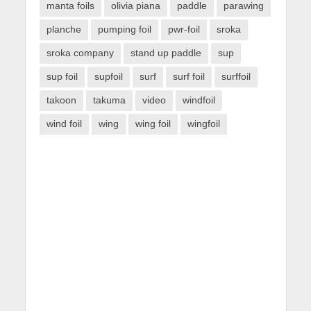
manta foils
olivia piana
paddle
parawing
planche
pumping foil
pwr-foil
sroka
sroka company
stand up paddle
sup
sup foil
supfoil
surf
surf foil
surffoil
takoon
takuma
video
windfoil
wind foil
wing
wing foil
wingfoil