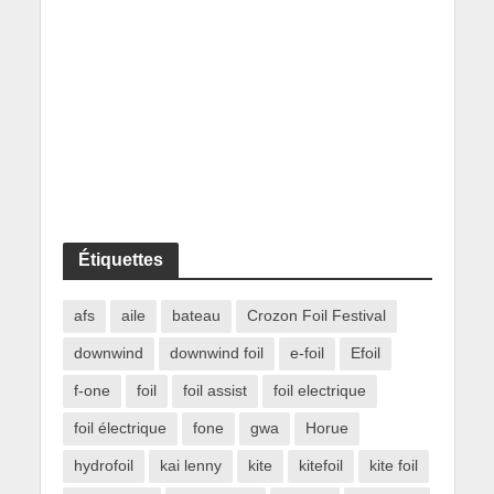
Étiquettes
afs
aile
bateau
Crozon Foil Festival
downwind
downwind foil
e-foil
Efoil
f-one
foil
foil assist
foil electrique
foil électrique
fone
gwa
Horue
hydrofoil
kai lenny
kite
kitefoil
kite foil