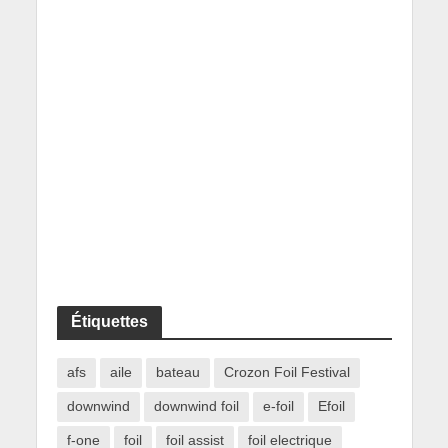
Étiquettes
afs
aile
bateau
Crozon Foil Festival
downwind
downwind foil
e-foil
Efoil
f-one
foil
foil assist
foil electrique