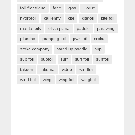
foil électrique
fone
gwa
Horue
hydrofoil
kai lenny
kite
kitefoil
kite foil
manta foils
olivia piana
paddle
parawing
planche
pumping foil
pwr-foil
sroka
sroka company
stand up paddle
sup
sup foil
supfoil
surf
surf foil
surffoil
takoon
takuma
video
windfoil
wind foil
wing
wing foil
wingfoil