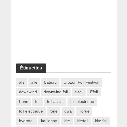
Étiquettes
afs
aile
bateau
Crozon Foil Festival
downwind
downwind foil
e-foil
Efoil
f-one
foil
foil assist
foil electrique
foil électrique
fone
gwa
Horue
hydrofoil
kai lenny
kite
kitefoil
kite foil