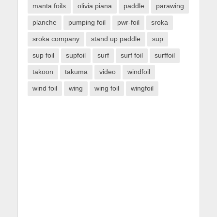
manta foils
olivia piana
paddle
parawing
planche
pumping foil
pwr-foil
sroka
sroka company
stand up paddle
sup
sup foil
supfoil
surf
surf foil
surffoil
takoon
takuma
video
windfoil
wind foil
wing
wing foil
wingfoil