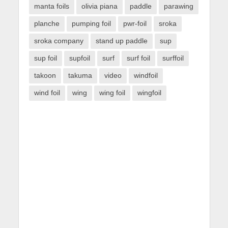
manta foils
olivia piana
paddle
parawing
planche
pumping foil
pwr-foil
sroka
sroka company
stand up paddle
sup
sup foil
supfoil
surf
surf foil
surffoil
takoon
takuma
video
windfoil
wind foil
wing
wing foil
wingfoil