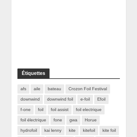
Étiquettes
afs
aile
bateau
Crozon Foil Festival
downwind
downwind foil
e-foil
Efoil
f-one
foil
foil assist
foil electrique
foil électrique
fone
gwa
Horue
hydrofoil
kai lenny
kite
kitefoil
kite foil