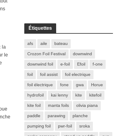
tout
ons
Étiquettes
afs
aile
bateau
 la
Crozon Foil Festival
downwind
r le
e
downwind foil
e-foil
Efoil
f-one
foil
foil assist
foil electrique
foil électrique
fone
gwa
Horue
hydrofoil
kai lenny
kite
kitefoil
kite foil
manta foils
olivia piana
joue
paddle
parawing
planche
anche
pumping foil
pwr-foil
sroka