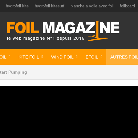
hydrofoil kite
hydrofoil kitesurf
planche a voile avec foil
foilboard
OIL
KITE FOIL
WIND FOIL
EFOIL
AUTRES FOI
tart Pumping