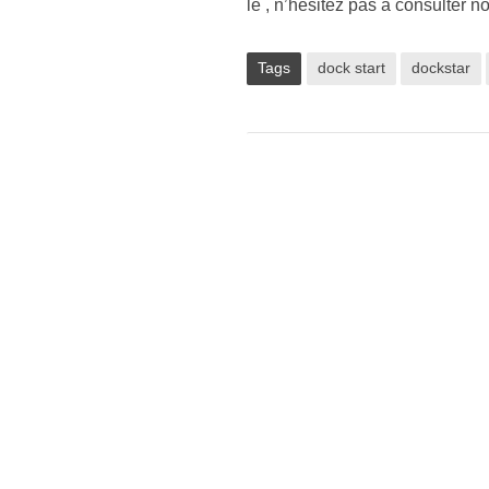
le , n’hésitez pas à consulter no
Tags
dock start
dockstar