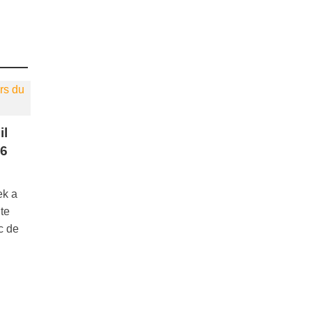
il
26
ek a
ite
c de