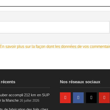
En savoir plus sur la façon dont les données de vos commentai
 récents
Nos réseaux sociaux
uber accompli 212 km en SUP
ur la Manche
26 juillet 2026
s de fabrication des foils chez