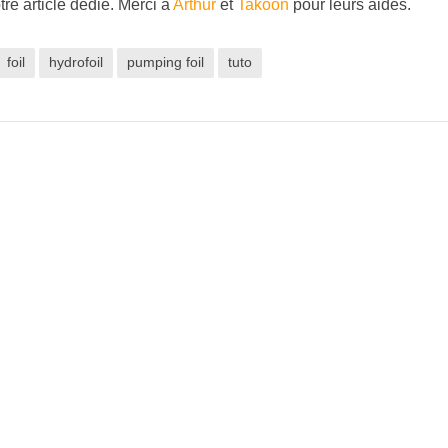
tre article dédié. Merci à
Arthur
et
Takoon
pour leurs aides.
foil
hydrofoil
pumping foil
tuto