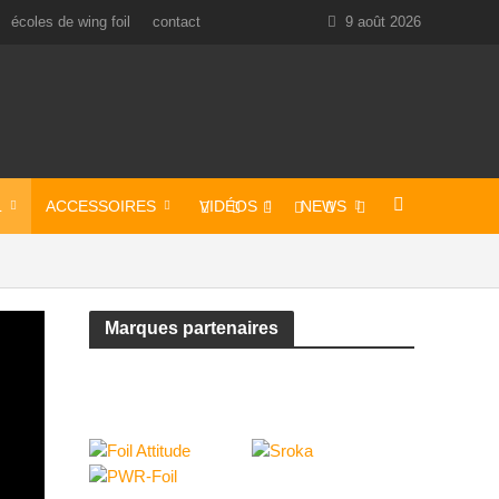
écoles de wing foil
contact
9 août 2026
L
ACCESSOIRES
VIDÉOS
NEWS
Marques partenaires