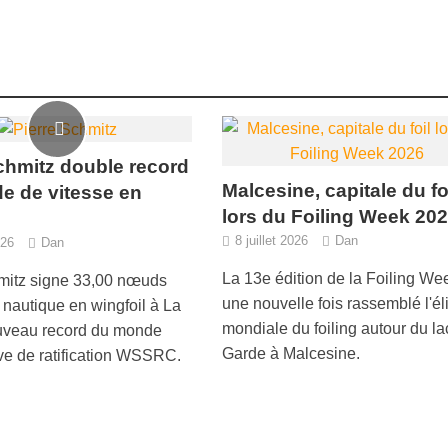
chmitz double record
Malcesine, capitale du fo
e de vitesse en
lors du Foiling Week 20
8 juillet 2026
Dan
026
Dan
La 13e édition de la Foiling We
mitz signe 33,00 nœuds
une nouvelle fois rassemblé l'él
e nautique en wingfoil à La
mondiale du foiling autour du la
uveau record du monde
Garde à Malcesine.
ve de ratification WSSRC.