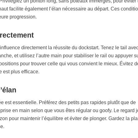
 Privilégiez un ponton long, sans poteaux immergés, pour éviter 
haut facilite également l’élan nécessaire au départ. Ces conditi
eure progression.
rrectement
nfluence directement la réussite du dockstart. Tenez le tail avec
che, et utilisez l’autre main pour stabiliser le rail ou appuyer su
positions pour trouver celle qui vous convient le mieux. Évitez d
e est plus efficace.
’élan
 est essentielle. Préférez des petits pas rapides plutôt que de
prise en main selon que vous êtes régular ou goofy. Le regard 
rizon pour maintenir l’équilibre et éviter de plonger. Gardez la pl
se.