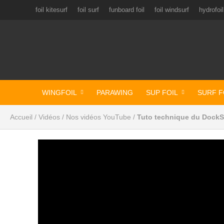
foil kitesurf
foil surf
funboard foil
foil windsurf
hydrofoil
WINGFOIL
PARAWING
SUP FOIL
SURF F
Accueil
/
Vidéos
/
Nos vidéos YouTube
/
Tuto technique du DockS