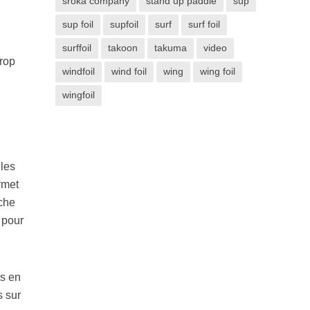
sroka company
stand up paddle
sup
sup foil
supfoil
surf
surf foil
surffoil
takoon
takuma
video
trop
windfoil
wind foil
wing
wing foil
wingfoil
 les
rmet
nche
 pour
ts en
s sur