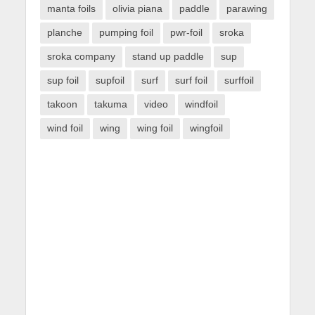
manta foils
olivia piana
paddle
parawing
planche
pumping foil
pwr-foil
sroka
sroka company
stand up paddle
sup
sup foil
supfoil
surf
surf foil
surffoil
takoon
takuma
video
windfoil
wind foil
wing
wing foil
wingfoil