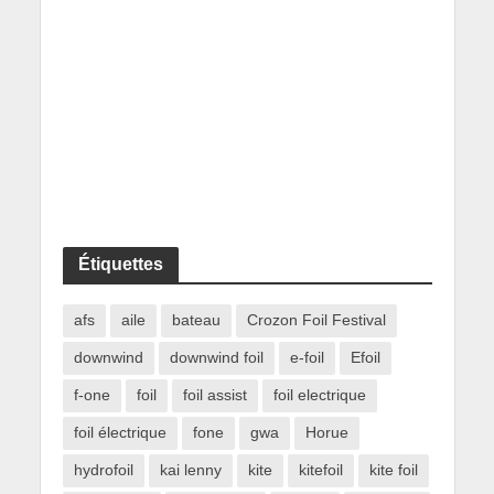
Étiquettes
afs
aile
bateau
Crozon Foil Festival
downwind
downwind foil
e-foil
Efoil
f-one
foil
foil assist
foil electrique
foil électrique
fone
gwa
Horue
hydrofoil
kai lenny
kite
kitefoil
kite foil