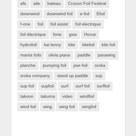
afs
aile
bateau
Crozon Foil Festival
downwind
downwind foil
e-foil
Efoil
f-one
foil
foil assist
foil electrique
foil électrique
fone
gwa
Horue
hydrofoil
kai lenny
kite
kitefoil
kite foil
manta foils
olivia piana
paddle
parawing
planche
pumping foil
pwr-foil
sroka
sroka company
stand up paddle
sup
sup foil
supfoil
surf
surf foil
surffoil
takoon
takuma
video
windfoil
wind foil
wing
wing foil
wingfoil