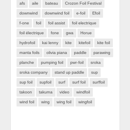
afs
aile
bateau
Crozon Foil Festival
downwind
downwind foil
e-foil
Efoil
f-one
foil
foil assist
foil electrique
foil électrique
fone
gwa
Horue
hydrofoil
kai lenny
kite
kitefoil
kite foil
manta foils
olivia piana
paddle
parawing
planche
pumping foil
pwr-foil
sroka
sroka company
stand up paddle
sup
sup foil
supfoil
surf
surf foil
surffoil
takoon
takuma
video
windfoil
wind foil
wing
wing foil
wingfoil