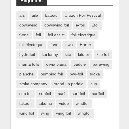
Étiquettes
afs
aile
bateau
Crozon Foil Festival
downwind
downwind foil
e-foil
Efoil
f-one
foil
foil assist
foil electrique
foil électrique
fone
gwa
Horue
hydrofoil
kai lenny
kite
kitefoil
kite foil
manta foils
olivia piana
paddle
parawing
planche
pumping foil
pwr-foil
sroka
sroka company
stand up paddle
sup
sup foil
supfoil
surf
surf foil
surffoil
takoon
takuma
video
windfoil
wind foil
wing
wing foil
wingfoil