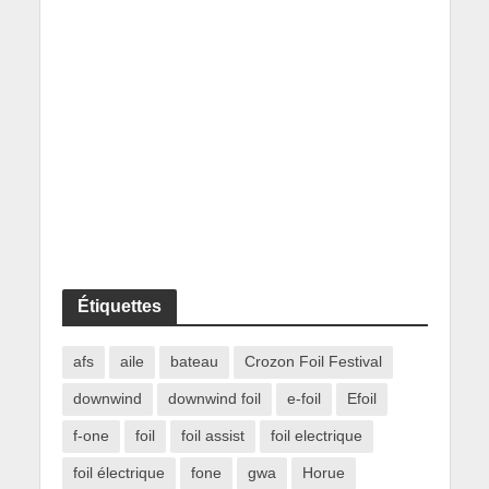
Étiquettes
afs
aile
bateau
Crozon Foil Festival
downwind
downwind foil
e-foil
Efoil
f-one
foil
foil assist
foil electrique
foil électrique
fone
gwa
Horue