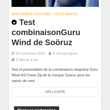
NOS VIDÉOS YOUTUBE
•
TESTS MATOS
Test
combinaisonGuru
Wind de Soöruz
10 novembre 2023
S. Hocquinghem
3 Minute à lire
Test et présentation de la combinaison néopréne Guru
Wind 4/3 Chest Zip de la marque Soöruz pour les
sports de vent.
LIRE LA SUITE