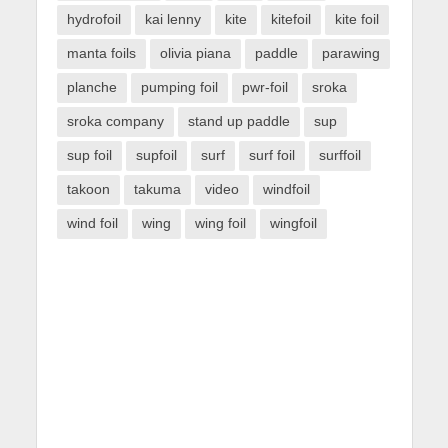
hydrofoil
kai lenny
kite
kitefoil
kite foil
manta foils
olivia piana
paddle
parawing
planche
pumping foil
pwr-foil
sroka
sroka company
stand up paddle
sup
sup foil
supfoil
surf
surf foil
surffoil
takoon
takuma
video
windfoil
wind foil
wing
wing foil
wingfoil