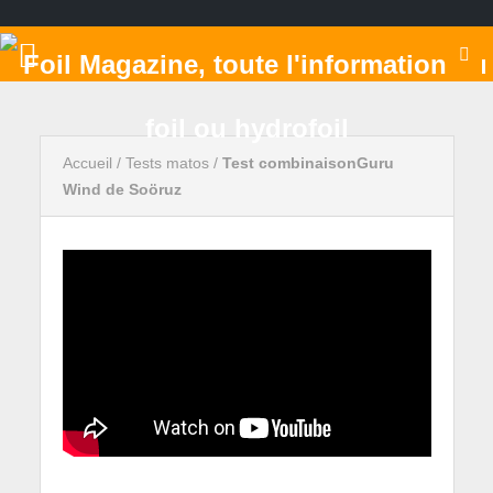
Accueil
/
Tests matos
/
Test combinaisonGuru
Wind de Soöruz