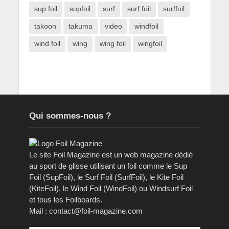
sup foil
supfoil
surf
surf foil
surffoil
takoon
takuma
video
windfoil
wind foil
wing
wing foil
wingfoil
Qui sommes-nous ?
Le site Foil Magazine est un web magazine dédié
au sport de glisse utilisant un foil comme le Sup
Foil (SupFoil), le Surf Foil (SurfFoil), le Kite Foil
(KiteFoil), le Wind Foil (WindFoil) ou Windsurf Foil
et tous les Foilboards.
Mail : contact@foil-magazine.com