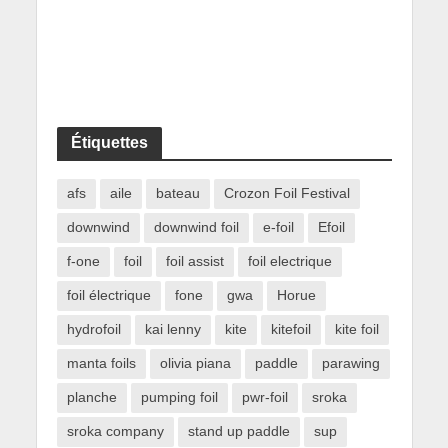
Étiquettes
afs
aile
bateau
Crozon Foil Festival
downwind
downwind foil
e-foil
Efoil
f-one
foil
foil assist
foil electrique
foil électrique
fone
gwa
Horue
hydrofoil
kai lenny
kite
kitefoil
kite foil
manta foils
olivia piana
paddle
parawing
planche
pumping foil
pwr-foil
sroka
sroka company
stand up paddle
sup