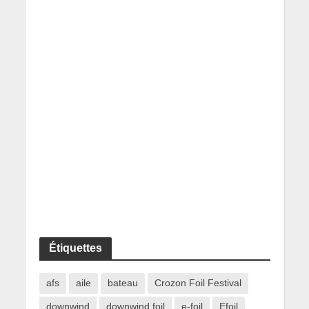
Étiquettes
afs
aile
bateau
Crozon Foil Festival
downwind
downwind foil
e-foil
Efoil