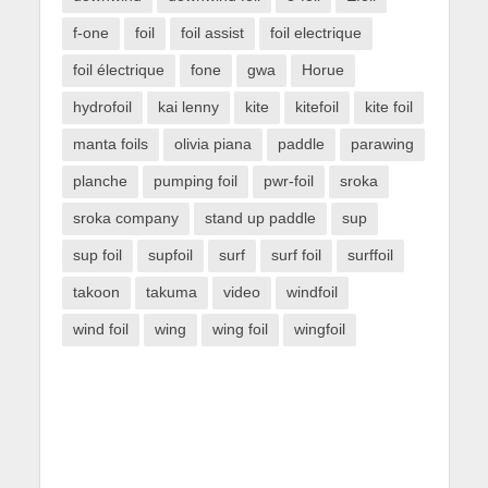
f-one
foil
foil assist
foil electrique
foil électrique
fone
gwa
Horue
hydrofoil
kai lenny
kite
kitefoil
kite foil
manta foils
olivia piana
paddle
parawing
planche
pumping foil
pwr-foil
sroka
sroka company
stand up paddle
sup
sup foil
supfoil
surf
surf foil
surffoil
takoon
takuma
video
windfoil
wind foil
wing
wing foil
wingfoil