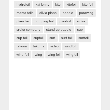
hydrofoil
kai lenny
kite
kitefoil
kite foil
manta foils
olivia piana
paddle
parawing
planche
pumping foil
pwr-foil
sroka
sroka company
stand up paddle
sup
sup foil
supfoil
surf
surf foil
surffoil
takoon
takuma
video
windfoil
wind foil
wing
wing foil
wingfoil