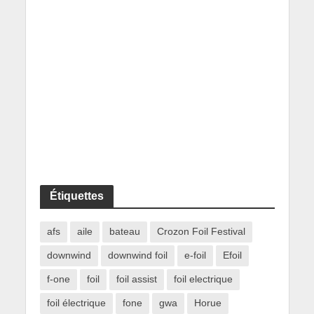
Étiquettes
afs
aile
bateau
Crozon Foil Festival
downwind
downwind foil
e-foil
Efoil
f-one
foil
foil assist
foil electrique
foil électrique
fone
gwa
Horue