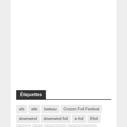
Étiquettes
afs
aile
bateau
Crozon Foil Festival
downwind
downwind foil
e-foil
Efoil