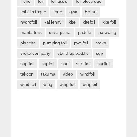
f-one
foil
foil assist
foil electrique
foil électrique
fone
gwa
Horue
hydrofoil
kai lenny
kite
kitefoil
kite foil
manta foils
olivia piana
paddle
parawing
planche
pumping foil
pwr-foil
sroka
sroka company
stand up paddle
sup
sup foil
supfoil
surf
surf foil
surffoil
takoon
takuma
video
windfoil
wind foil
wing
wing foil
wingfoil