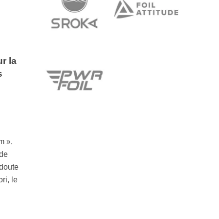
r la
s
m »,
 de
 doute
ri, le