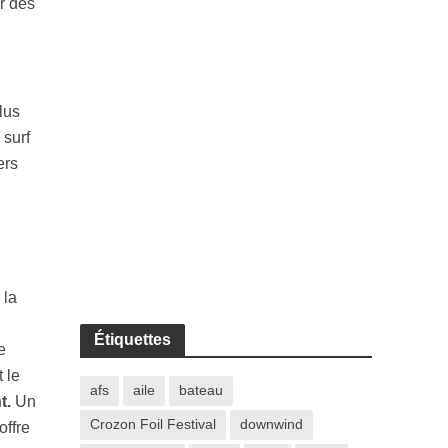
er des
lus
 surf
ers
 la
Étiquettes
e
 le
afs
aile
bateau
t.
Un
Crozon Foil Festival
downwind
offre