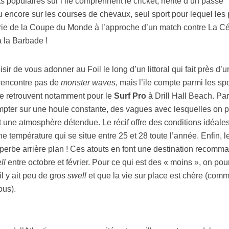
ts populaires sur l’ile comprennent le cricket, hérité d’un passé
u encore sur les courses de chevaux, seul sport pour lequel les 
horie de la Coupe du Monde à l’approche d’un match contre La Cé
à la Barbade !
sir de vous adonner au Foil le long d’un littoral qui fait près d’u
 rencontre pas de
monster waves
, mais l’ile compte parmi les sp
se retrouvent notamment pour le
Surf Pro
à Drill Hall Beach. Pa
compter sur une houle constante, des vagues avec lesquelles on 
 une atmosphère détendue. Le récif offre des conditions idéale
 température qui se situe entre 25 et 28 toute l’année. Enfin, l
superbe arrière plan ! Ces atouts en font une destination recomm
ll
entre octobre et février. Pour ce qui est des « moins », on pou
’il y ait peu de gros
swell
et que la vie sur place est chère (com
ous).