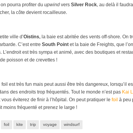
 on pourra profiter du
upwind
vers
Silver Rock
, au delà il faudra
ocher, la côte devient rocailleuse.
ite ville d’
Oistins,
la baie est abritée des vents off-shore. On t
arbarde. C’est entre
South Point
et la baie de Freights, que l’o
s. L’endroit est très sympa et animé, avec des boutiques et resta
de poisson et de crevettes !
 foil est très fun mais peut aussi être très dangereux, lorsqu’il es
 dans des endroits trop fréquentés. Tout le monde n’est pas
Kai 
vous éviterez de finir à l’hôpital. On peut pratiquer le
foil
à peu 
t moins fréquenté et prenez le large !
foil
kite
trip
voyage
windsurf