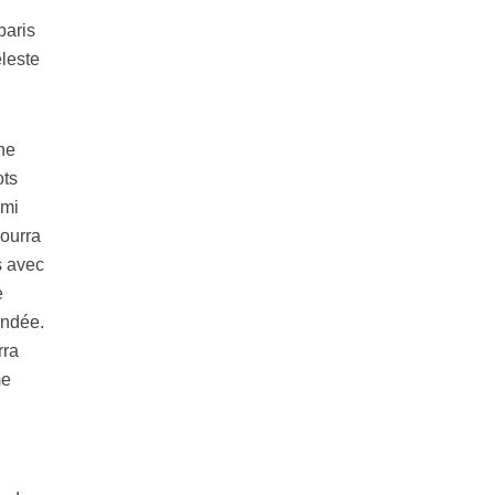
paris
leste
ne
ots
rmi
pourra
s avec
e
andée.
rra
me