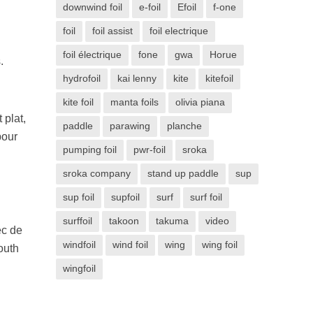
downwind foil
e-foil
Efoil
f-one
foil
foil assist
foil electrique
foil électrique
fone
gwa
Horue
.
hydrofoil
kai lenny
kite
kitefoil
kite foil
manta foils
olivia piana
 plat,
paddle
parawing
planche
pour
pumping foil
pwr-foil
sroka
sroka company
stand up paddle
sup
sup foil
supfoil
surf
surf foil
surffoil
takoon
takuma
video
ec de
windfoil
wind foil
wing
wing foil
outh
wingfoil