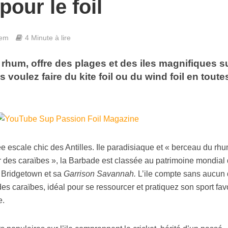
pour le foil
hem
4 Minute à lire
hum, offre des plages et des iles magnifiques su
voulez faire du kite foil ou du wind foil en toute
e escale chic des Antilles. Ile paradisiaque et « berceau du rhu
eur des caraïbes », la Barbade est classée au patrimoine mondial
 Bridgetown et sa
Garrison Savannah.
L’ile compte sans aucun
es caraïbes, idéal pour se ressourcer et pratiquez son sport favo
e.