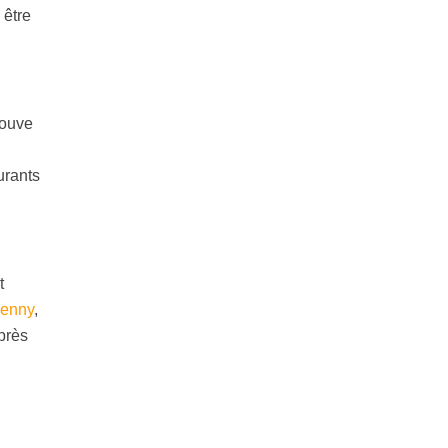
 être
rouve
n
urants
t
Lenny
,
près