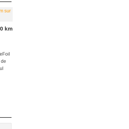
00 km
eFoil
 de
ul