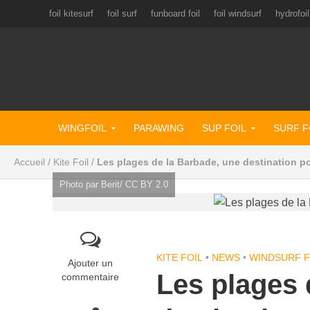
foil kitesurf
foil surf
funboard foil
foil windsurf
hydrofoil
WINGFOIL
PARAWING
SUP FOIL
SURF F
Accueil
/
Kite Foil
/
Les plages de la Barbade, une destination pou
Photo par Berit/ CC BY 2.0
KITE FOIL
•
NEWS
•
WINDSURF F
Ajouter un
Les plages 
commentaire