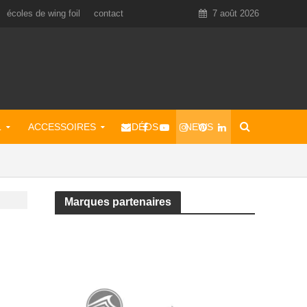
écoles de wing foil
contact
7 août 2026
L
ACCESSOIRES
VIDÉOS
NEWS
Marques partenaires