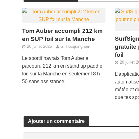
Tom Auber accompli 212 km
SurfSign
en SUP foil sur la Manche
gratuite
26 juillet 2026
S. Hocquinghem
foil
Le sportif havrais Tom Auber a
20 juillet 
parcouru 212 km en stand up paddle
foil sur la Manche en seulement 8 h
L’applicati
50 sans assistance.
automatise 
météo et d
que tes spo
Ajouter un commentaire