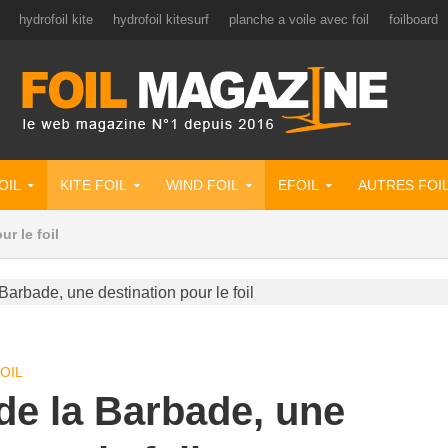
hydrofoil kite
hydrofoil kitesurf
planche a voile avec foil
foilboard
OIL
KITE FOIL
WIND FOIL
EFOIL
AUTRES FOI
r le foil
OIL
de la Barbade, une