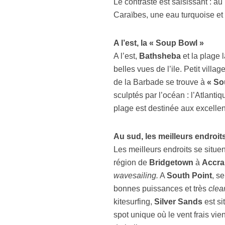
Le contraste est saisissant : au
Caraïbes, une eau turquoise et 
A l’est, la « Soup Bowl »
A l’est,
Bathsheba
et la plage 
belles vues de l’ile. Petit villa
de la Barbade se trouve à
« So
sculptés par l’océan : l’Atlanti
plage est destinée aux excellen
Au sud, les meilleurs endroits
Les meilleurs endroits se situe
région de
Bridgetown
à
Accra
wavesailing.
A
South Point
, s
bonnes puissances et très
clea
kitesurfing,
Silver Sands
est si
spot unique où le vent frais vi