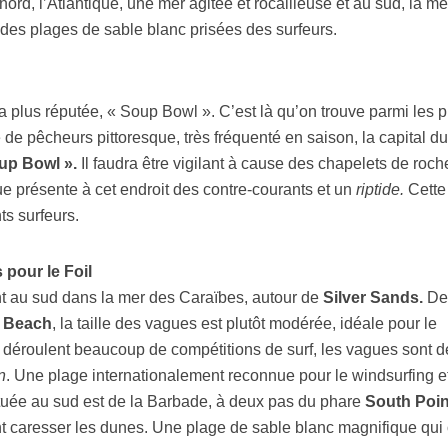
 nord, l’Atlantique, une mer agitée et rocailleuse et au sud, la m
des plages de sable blanc prisées des surfeurs.
la plus réputée, « Soup Bowl ». C’est là qu’on trouve parmi les p
ge de pêcheurs pittoresque, très fréquenté en saison, la capital du
up Bowl ».
Il faudra être vigilant à cause des chapelets de roch
que présente à cet endroit des contre-courants et un
riptide.
Cette
ts surfeurs.
 pour le Foil
nt au sud dans la mer des Caraïbes, autour de
Silver Sands.
De
 Beach
, la taille des vagues est plutôt modérée, idéale pour le
e déroulent beaucoup de compétitions de surf, les vagues sont d
n
. Une plage internationalement reconnue pour le windsurfing et
tuée au sud est de la Barbade, à deux pas du phare
South Poin
ent caresser les dunes. Une plage de sable blanc magnifique qui 