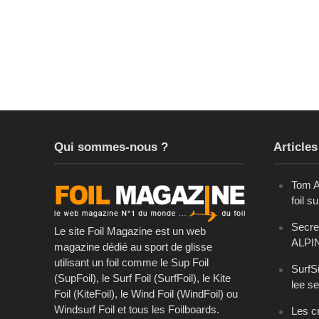
Qui sommes-nous ?
Articles
Tom A
foil s
Secret
Le site Foil Magazine est un web
ALPI
magazine dédié au sport de glisse
utilisant un foil comme le Sup Foil
SurfSi
(SupFoil), le Surf Foil (SurfFoil), le Kite
lee se
Foil (KiteFoil), le Wind Foil (WindFoil) ou
Windsurf Foil et tous les Foilboards.
Les cr