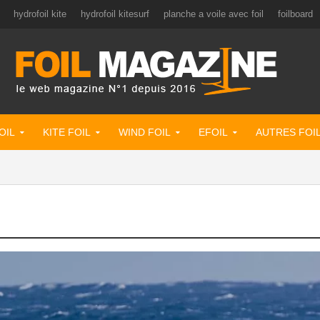
hydrofoil kite
hydrofoil kitesurf
planche a voile avec foil
foilboard
OIL
KITE FOIL
WIND FOIL
EFOIL
AUTRES FOI