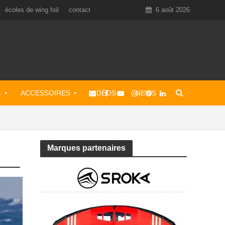
écoles de wing foil
contact
6 août 2026
L
ACCESSOIRES
VIDÉOS
NEWS
Marques partenaires