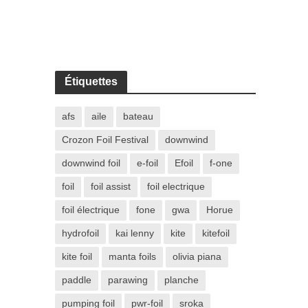
Étiquettes
afs
aile
bateau
Crozon Foil Festival
downwind
downwind foil
e-foil
Efoil
f-one
foil
foil assist
foil electrique
foil électrique
fone
gwa
Horue
hydrofoil
kai lenny
kite
kitefoil
kite foil
manta foils
olivia piana
paddle
parawing
planche
pumping foil
pwr-foil
sroka