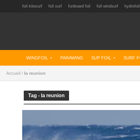
foil kitesurf
foil surf
funboard foil
foil windsurf
hydrofoil
WINGFOIL
PARAWING
SUP FOIL
SURF F
Accueil
/
la reunion
Tag - la reunion