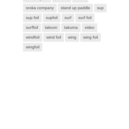
sroka company
stand up paddle
sup
sup foil
supfoil
surf
surf foil
surffoil
takoon
takuma
video
windfoil
wind foil
wing
wing foil
wingfoil