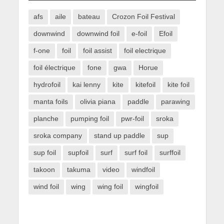
afs
aile
bateau
Crozon Foil Festival
downwind
downwind foil
e-foil
Efoil
f-one
foil
foil assist
foil electrique
foil électrique
fone
gwa
Horue
hydrofoil
kai lenny
kite
kitefoil
kite foil
manta foils
olivia piana
paddle
parawing
planche
pumping foil
pwr-foil
sroka
sroka company
stand up paddle
sup
sup foil
supfoil
surf
surf foil
surffoil
takoon
takuma
video
windfoil
wind foil
wing
wing foil
wingfoil