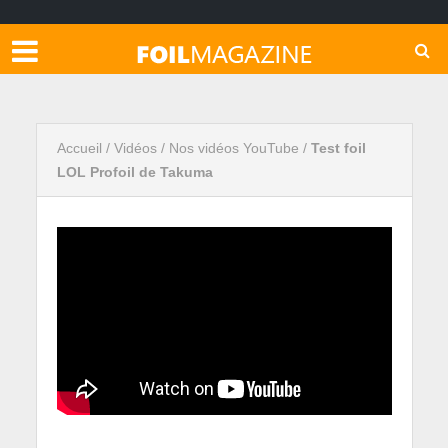
Accueil
/
Vidéos
/
Nos vidéos YouTube
/
Test foil
LOL Profoil de Takuma