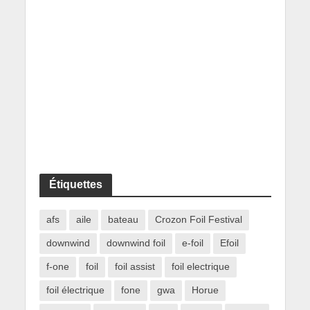
Étiquettes
afs
aile
bateau
Crozon Foil Festival
downwind
downwind foil
e-foil
Efoil
f-one
foil
foil assist
foil electrique
foil électrique
fone
gwa
Horue