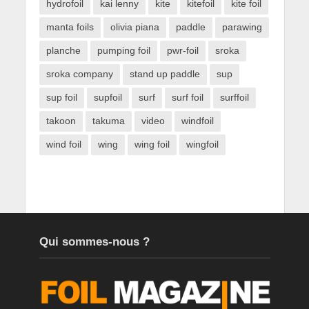
hydrofoil
kai lenny
kite
kitefoil
kite foil
manta foils
olivia piana
paddle
parawing
planche
pumping foil
pwr-foil
sroka
sroka company
stand up paddle
sup
sup foil
supfoil
surf
surf foil
surffoil
takoon
takuma
video
windfoil
wind foil
wing
wing foil
wingfoil
Qui sommes-nous ?