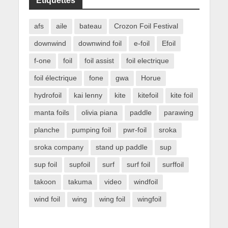
Étiquettes
afs
aile
bateau
Crozon Foil Festival
downwind
downwind foil
e-foil
Efoil
f-one
foil
foil assist
foil electrique
foil électrique
fone
gwa
Horue
hydrofoil
kai lenny
kite
kitefoil
kite foil
manta foils
olivia piana
paddle
parawing
planche
pumping foil
pwr-foil
sroka
sroka company
stand up paddle
sup
sup foil
supfoil
surf
surf foil
surffoil
takoon
takuma
video
windfoil
wind foil
wing
wing foil
wingfoil