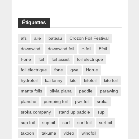
Étiquettes
afs
aile
bateau
Crozon Foil Festival
downwind
downwind foil
e-foil
Efoil
f-one
foil
foil assist
foil electrique
foil électrique
fone
gwa
Horue
hydrofoil
kai lenny
kite
kitefoil
kite foil
manta foils
olivia piana
paddle
parawing
planche
pumping foil
pwr-foil
sroka
sroka company
stand up paddle
sup
sup foil
supfoil
surf
surf foil
surffoil
takoon
takuma
video
windfoil