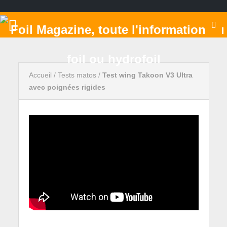
Accueil
/
Tests matos
/
Test wing Takoon V3 Ultra
avec poignées rigides