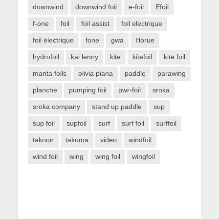
downwind
downwind foil
e-foil
Efoil
f-one
foil
foil assist
foil electrique
foil électrique
fone
gwa
Horue
hydrofoil
kai lenny
kite
kitefoil
kite foil
manta foils
olivia piana
paddle
parawing
planche
pumping foil
pwr-foil
sroka
sroka company
stand up paddle
sup
sup foil
supfoil
surf
surf foil
surffoil
takoon
takuma
video
windfoil
wind foil
wing
wing foil
wingfoil