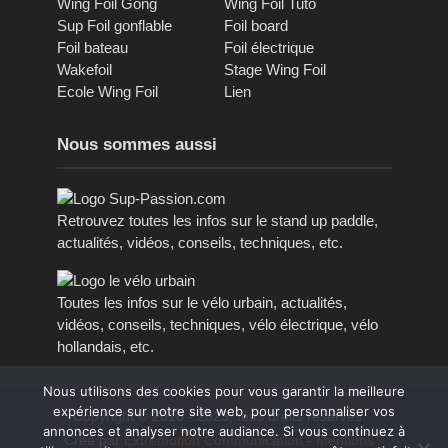
Wing Foil Gong
Wing Foil Tuto
Sup Foil gonflable
Foil board
Foil bateau
Foil électrique
Wakefoil
Stage Wing Foil
Ecole Wing Foil
Lien
Nous sommes aussi
Retrouvez toutes les infos sur le stand up paddle,
actualités, vidéos, conseils, techniques, etc.
Toutes les infos sur le vélo urbain, actualités,
vidéos, conseils, techniques, vélo électrique, vélo
hollandais, etc.
Nous utilisons des cookies pour vous garantir la meilleure
expérience sur notre site web, pour personnaliser vos
Copyright © 2016 - 2023, tous droits réservés.
annonces et analyser notre audiance. Si vous continuez à
Créé par
Extremotion Communication
-
Mentions