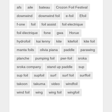
afs
aile
bateau
Crozon Foil Festival
downwind
downwind foil
e-foil
Efoil
f-one
foil
foil assist
foil electrique
foil électrique
fone
gwa
Horue
hydrofoil
kai lenny
kite
kitefoil
kite foil
manta foils
olivia piana
paddle
parawing
planche
pumping foil
pwr-foil
sroka
sroka company
stand up paddle
sup
sup foil
supfoil
surf
surf foil
surffoil
takoon
takuma
video
windfoil
wind foil
wing
wing foil
wingfoil