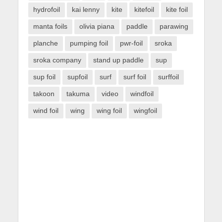
hydrofoil
kai lenny
kite
kitefoil
kite foil
manta foils
olivia piana
paddle
parawing
planche
pumping foil
pwr-foil
sroka
sroka company
stand up paddle
sup
sup foil
supfoil
surf
surf foil
surffoil
takoon
takuma
video
windfoil
wind foil
wing
wing foil
wingfoil