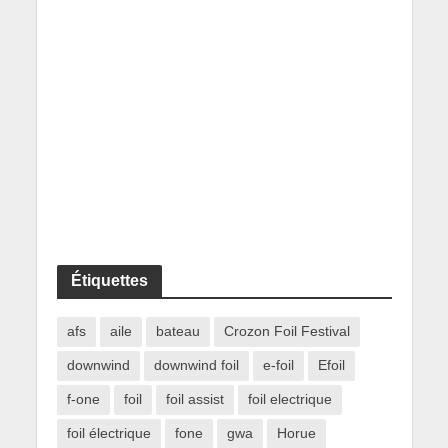
Étiquettes
afs
aile
bateau
Crozon Foil Festival
downwind
downwind foil
e-foil
Efoil
f-one
foil
foil assist
foil electrique
foil électrique
fone
gwa
Horue