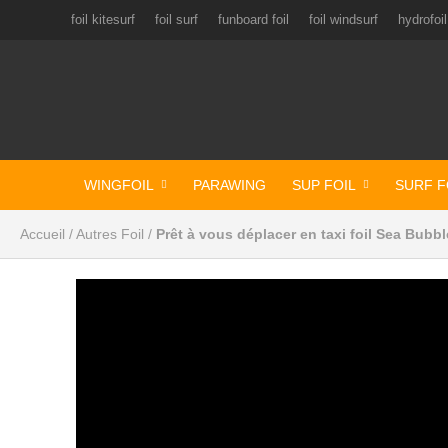
foil kitesurf
foil surf
funboard foil
foil windsurf
hydrofoil
WINGFOIL
PARAWING
SUP FOIL
SURF F
Accueil
/
Autres Foil
/
Prêt à vous déplacer en taxi foil Sea Bubbl