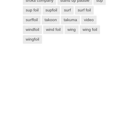
sroka company
stand up paddle
sup
sup foil
supfoil
surf
surf foil
surffoil
takoon
takuma
video
windfoil
wind foil
wing
wing foil
wingfoil