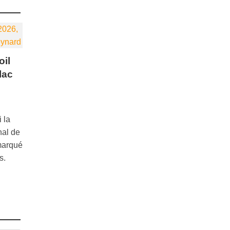
oil
lac
 la
nal de
marqué
s.