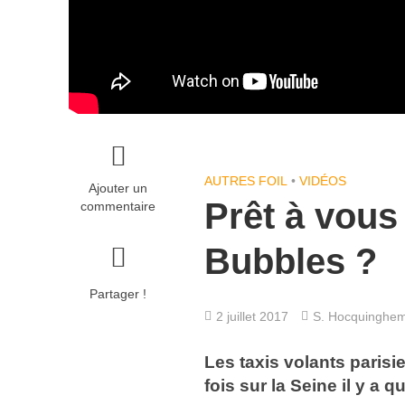
AUTRES FOIL
•
VIDÉOS
Ajouter un
Prêt à vous 
commentaire
Bubbles ?
Partager !
2 juillet 2017
S. Hocquinghe
Les taxis volants parisi
fois sur la Seine il y a 