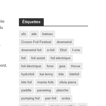
lle
Étiquettes
du
afs
aile
bateau
Crozon Foil Festival
downwind
r
downwind foil
e-foil
Efoil
f-one
foil
foil assist
foil electrique
bord,
foil électrique
fone
gwa
Horue
hydrofoil
kai lenny
kite
kitefoil
kite foil
manta foils
olivia piana
paddle
parawing
planche
pumping foil
pwr-foil
sroka