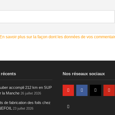
En savoir plus sur la façon dont les données de vos commentai
 récents
Nos réseaux sociaux
uber accompli 212 km en SUP
ur la Manche
26 juillet 2026
s de fabrication des foils chez
NEFOIL
23 juillet 2026