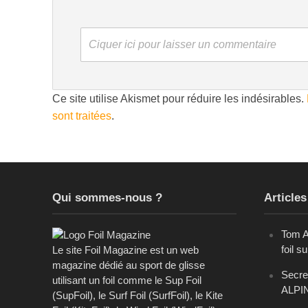
Ciquer ici pour laisser un commentaire
Ce site utilise Akismet pour réduire les indésirables.
sont traitées
.
Qui sommes-nous ?
Articles
Tom A
foil s
Le site Foil Magazine est un web
magazine dédié au sport de glisse
Secret
utilisant un foil comme le Sup Foil
ALPI
(SupFoil), le Surf Foil (SurfFoil), le Kite