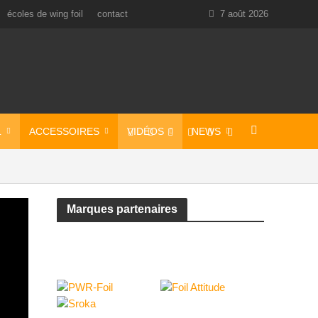
écoles de wing foil
contact
7 août 2026
L
ACCESSOIRES
VIDÉOS
NEWS
Marques partenaires