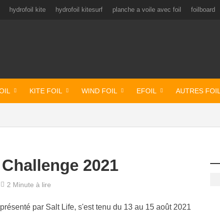
hydrofoil kite
hydrofoil kitesurf
planche a voile avec foil
foilboard
OIL
KITE FOIL
WIND FOIL
EFOIL
AUTRES FOI
 Challenge 2021
2 Minute à lire
ésenté par Salt Life, s'est tenu du 13 au 15 août 2021