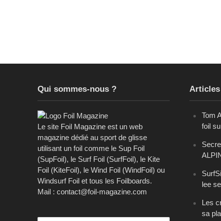
Qui sommes-nous ?
Articles
Tom A
foil s
Le site Foil Magazine est un web
magazine dédié au sport de glisse
Secret
utilisant un foil comme le Sup Foil
ALPI
(SupFoil), le Surf Foil (SurfFoil), le Kite
Foil (KiteFoil), le Wind Foil (WindFoil) ou
SurfSi
Windsurf Foil et tous les Foilboards.
lee se
Mail : contact@foil-magazine.com
Les cr
sa pl