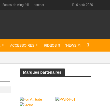
écoles de wing foil
contact
6 août 2026
L
ACCESSOIRES
VIDÉOS
NEWS
Marques partenaires