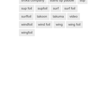
sroka company
stand up paddle
sup
sup foil
supfoil
surf
surf foil
surffoil
takoon
takuma
video
windfoil
wind foil
wing
wing foil
wingfoil