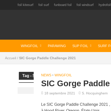
foil kitesurf
foil surf
funboard foil
foil windsurf
hydrofoil
WINGFOIL
PARAWING
SUP FOIL
SURF F
Accueil
/
SIC Gorge Paddle Challenge 2021
NEWS
•
WINGFOIL
Tag - SIC Gorge Paddle Challenge 2021
SIC Gorge Paddle
18 septembre 2021
S. Hocquinghem
Le SIC Gorge Paddle Challenge 2021 , pr
à Hood River, Oregon, États-Unis.