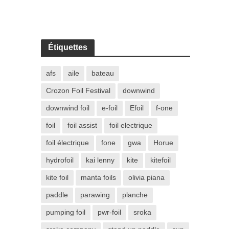
Étiquettes
afs
aile
bateau
Crozon Foil Festival
downwind
downwind foil
e-foil
Efoil
f-one
foil
foil assist
foil electrique
foil électrique
fone
gwa
Horue
hydrofoil
kai lenny
kite
kitefoil
kite foil
manta foils
olivia piana
paddle
parawing
planche
pumping foil
pwr-foil
sroka