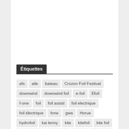
Étiquettes
afs
aile
bateau
Crozon Foil Festival
downwind
downwind foil
e-foil
Efoil
f-one
foil
foil assist
foil electrique
foil électrique
fone
gwa
Horue
hydrofoil
kai lenny
kite
kitefoil
kite foil