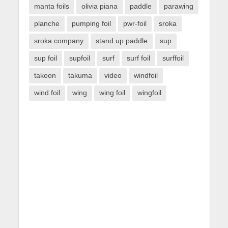
manta foils
olivia piana
paddle
parawing
planche
pumping foil
pwr-foil
sroka
sroka company
stand up paddle
sup
sup foil
supfoil
surf
surf foil
surffoil
takoon
takuma
video
windfoil
wind foil
wing
wing foil
wingfoil