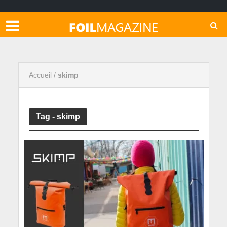
Accueil
/
skimp
Tag - skimp