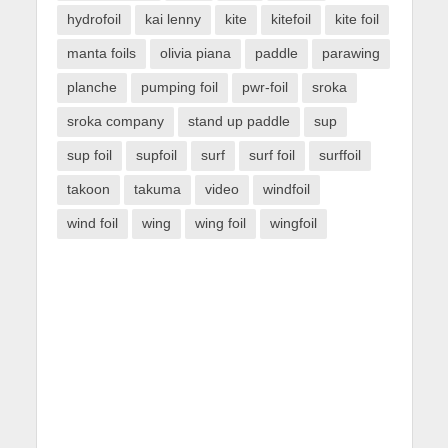
hydrofoil
kai lenny
kite
kitefoil
kite foil
manta foils
olivia piana
paddle
parawing
planche
pumping foil
pwr-foil
sroka
sroka company
stand up paddle
sup
sup foil
supfoil
surf
surf foil
surffoil
takoon
takuma
video
windfoil
wind foil
wing
wing foil
wingfoil