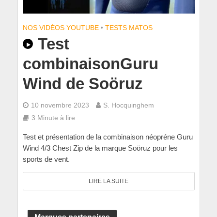
NOS VIDÉOS YOUTUBE
•
TESTS MATOS
Test
combinaisonGuru
Wind de Soöruz
10 novembre 2023
S. Hocquinghem
3 Minute à lire
Test et présentation de la combinaison néopréne Guru
Wind 4/3 Chest Zip de la marque Soöruz pour les
sports de vent.
LIRE LA SUITE