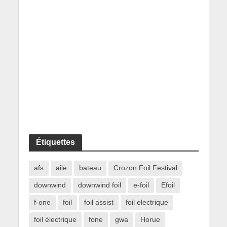
Étiquettes
afs
aile
bateau
Crozon Foil Festival
downwind
downwind foil
e-foil
Efoil
f-one
foil
foil assist
foil electrique
foil électrique
fone
gwa
Horue