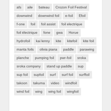
afs
aile
bateau
Crozon Foil Festival
downwind
downwind foil
e-foil
Efoil
f-one
foil
foil assist
foil electrique
foil électrique
fone
gwa
Horue
hydrofoil
kai lenny
kite
kitefoil
kite foil
manta foils
olivia piana
paddle
parawing
planche
pumping foil
pwr-foil
sroka
sroka company
stand up paddle
sup
sup foil
supfoil
surf
surf foil
surffoil
takoon
takuma
video
windfoil
wind foil
wing
wing foil
wingfoil