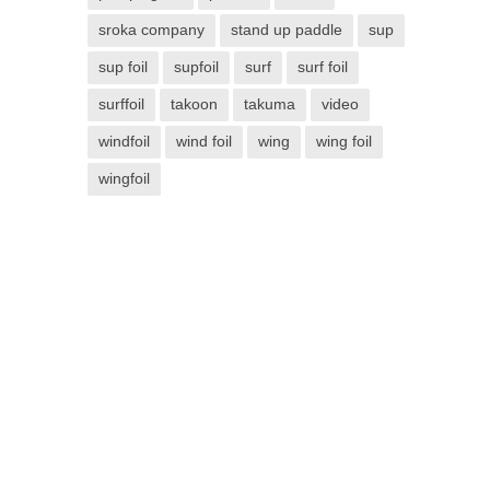
sroka company
stand up paddle
sup
sup foil
supfoil
surf
surf foil
surffoil
takoon
takuma
video
windfoil
wind foil
wing
wing foil
wingfoil