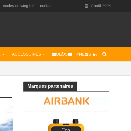
écoles de wing foil
contact
7 août 2026
L
ACCESSOIRES
VIDÉOS
NEWS
Marques partenaires