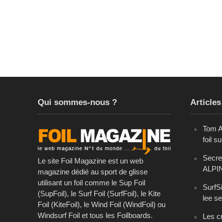
Qui sommes-nous ?
Articles
Tom A
foil s
Secret
Le site Foil Magazine est un web
ALPI
magazine dédié au sport de glisse
utilisant un foil comme le Sup Foil
SurfSi
(SupFoil), le Surf Foil (SurfFoil), le Kite
lee se
Foil (KiteFoil), le Wind Foil (WindFoil) ou
Windsurf Foil et tous les Foilboards.
Les cr