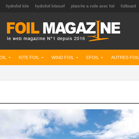
hydrofoil kite
hydrofoil kitesurf
planche a voile avec foil
foilboard
OIL
KITE FOIL
WIND FOIL
EFOIL
AUTRES FOI