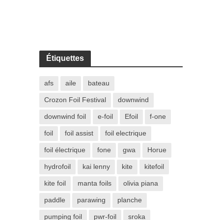
Étiquettes
afs
aile
bateau
Crozon Foil Festival
downwind
downwind foil
e-foil
Efoil
f-one
foil
foil assist
foil electrique
foil électrique
fone
gwa
Horue
hydrofoil
kai lenny
kite
kitefoil
kite foil
manta foils
olivia piana
paddle
parawing
planche
pumping foil
pwr-foil
sroka