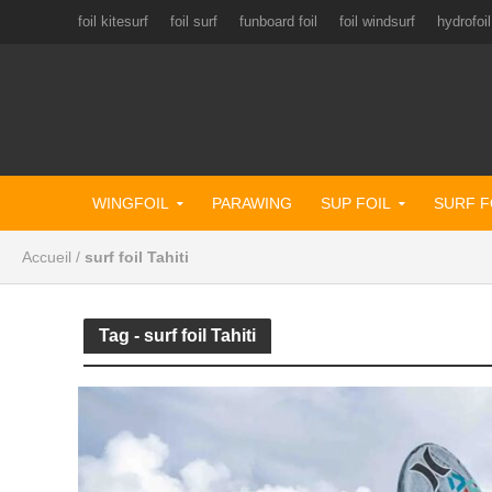
foil kitesurf
foil surf
funboard foil
foil windsurf
hydrofoil
WINGFOIL
PARAWING
SUP FOIL
SURF F
Accueil
/
surf foil Tahiti
Tag - surf foil Tahiti