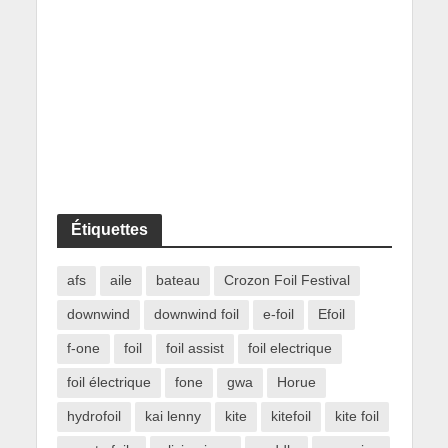
Étiquettes
afs
aile
bateau
Crozon Foil Festival
downwind
downwind foil
e-foil
Efoil
f-one
foil
foil assist
foil electrique
foil électrique
fone
gwa
Horue
hydrofoil
kai lenny
kite
kitefoil
kite foil