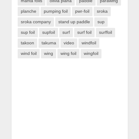
manta foils
olivia piana
paddle
parawing
planche
pumping foil
pwr-foil
sroka
sroka company
stand up paddle
sup
sup foil
supfoil
surf
surf foil
surffoil
takoon
takuma
video
windfoil
wind foil
wing
wing foil
wingfoil