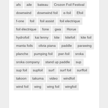
afs
aile
bateau
Crozon Foil Festival
downwind
downwind foil
e-foil
Efoil
f-one
foil
foil assist
foil electrique
foil électrique
fone
gwa
Horue
hydrofoil
kai lenny
kite
kitefoil
kite foil
manta foils
olivia piana
paddle
parawing
planche
pumping foil
pwr-foil
sroka
sroka company
stand up paddle
sup
sup foil
supfoil
surf
surf foil
surffoil
takoon
takuma
video
windfoil
wind foil
wing
wing foil
wingfoil