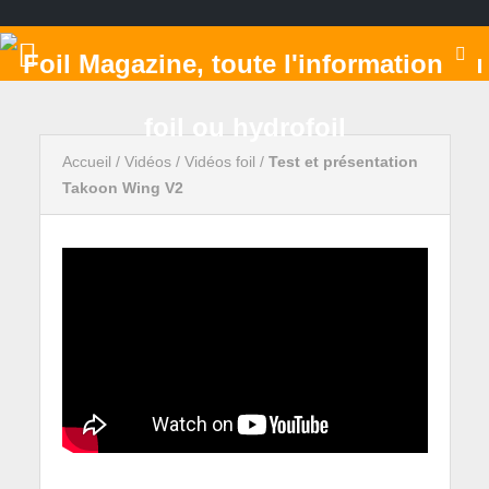
Accueil
/
Vidéos
/
Vidéos foil
/
Test et présentation
Takoon Wing V2