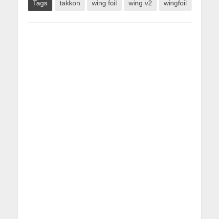
Tags
takkon
wing foil
wing v2
wingfoil