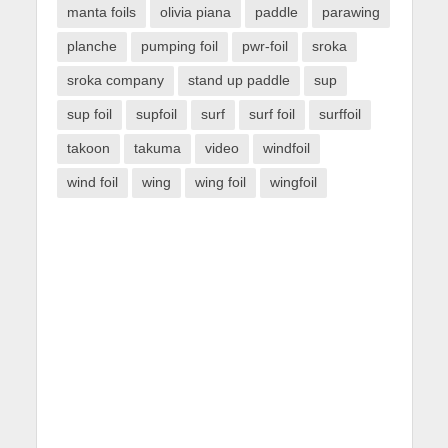
manta foils
olivia piana
paddle
parawing
planche
pumping foil
pwr-foil
sroka
sroka company
stand up paddle
sup
sup foil
supfoil
surf
surf foil
surffoil
takoon
takuma
video
windfoil
wind foil
wing
wing foil
wingfoil