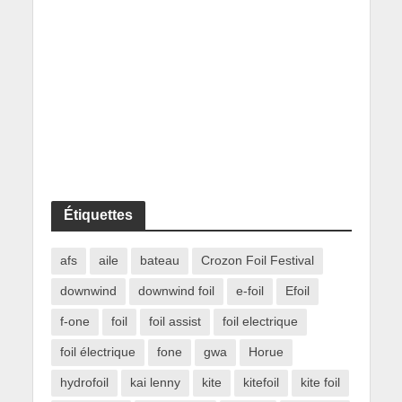
Étiquettes
afs
aile
bateau
Crozon Foil Festival
downwind
downwind foil
e-foil
Efoil
f-one
foil
foil assist
foil electrique
foil électrique
fone
gwa
Horue
hydrofoil
kai lenny
kite
kitefoil
kite foil