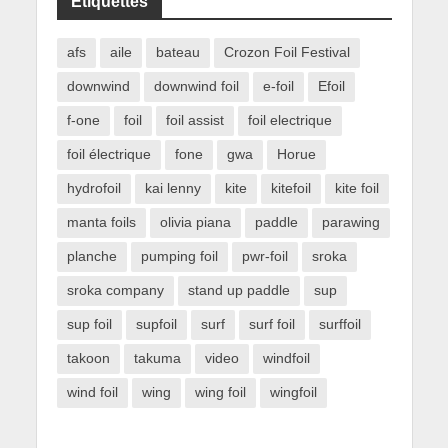
Étiquettes
afs
aile
bateau
Crozon Foil Festival
downwind
downwind foil
e-foil
Efoil
f-one
foil
foil assist
foil electrique
foil électrique
fone
gwa
Horue
hydrofoil
kai lenny
kite
kitefoil
kite foil
manta foils
olivia piana
paddle
parawing
planche
pumping foil
pwr-foil
sroka
sroka company
stand up paddle
sup
sup foil
supfoil
surf
surf foil
surffoil
takoon
takuma
video
windfoil
wind foil
wing
wing foil
wingfoil