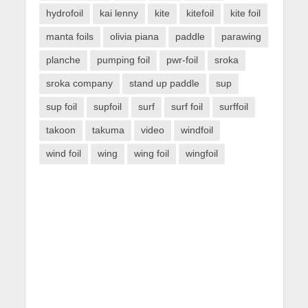
hydrofoil
kai lenny
kite
kitefoil
kite foil
manta foils
olivia piana
paddle
parawing
planche
pumping foil
pwr-foil
sroka
sroka company
stand up paddle
sup
sup foil
supfoil
surf
surf foil
surffoil
takoon
takuma
video
windfoil
wind foil
wing
wing foil
wingfoil