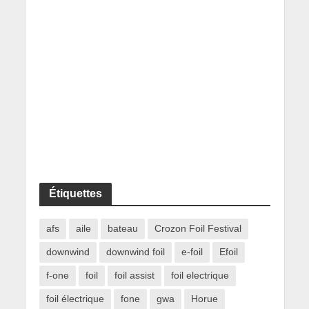
Étiquettes
afs
aile
bateau
Crozon Foil Festival
downwind
downwind foil
e-foil
Efoil
f-one
foil
foil assist
foil electrique
foil électrique
fone
gwa
Horue