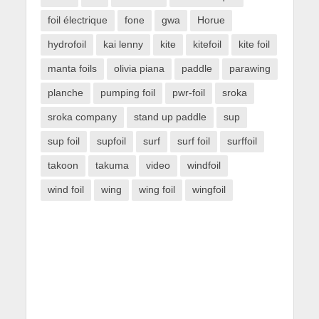
foil électrique
fone
gwa
Horue
hydrofoil
kai lenny
kite
kitefoil
kite foil
manta foils
olivia piana
paddle
parawing
planche
pumping foil
pwr-foil
sroka
sroka company
stand up paddle
sup
sup foil
supfoil
surf
surf foil
surffoil
takoon
takuma
video
windfoil
wind foil
wing
wing foil
wingfoil