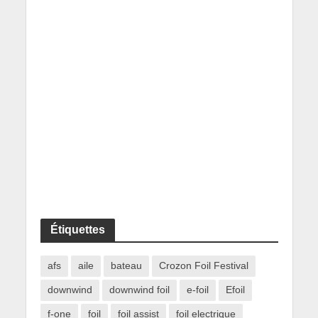
Étiquettes
afs
aile
bateau
Crozon Foil Festival
downwind
downwind foil
e-foil
Efoil
f-one
foil
foil assist
foil electrique